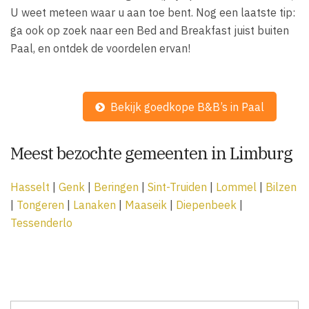
U weet meteen waar u aan toe bent. Nog een laatste tip:
ga ook op zoek naar een Bed and Breakfast juist buiten
Paal, en ontdek de voordelen ervan!
Bekijk goedkope B&B’s in Paal
Meest bezochte gemeenten in Limburg
Hasselt
|
Genk
|
Beringen
|
Sint-Truiden
|
Lommel
|
Bilzen
|
Tongeren
|
Lanaken
|
Maaseik
|
Diepenbeek
|
Tessenderlo