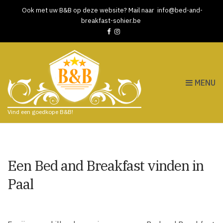
Ook met uw B&B op deze website? Mail naar
info@bed-and-
breakfast-sohier.be
MENU
Vind een goedkope B&B!
Een Bed and Breakfast vinden in
Paal