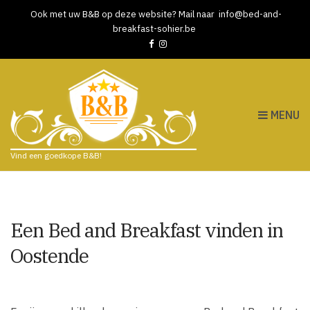
Ook met uw B&B op deze website? Mail naar
info@bed-and-
breakfast-sohier.be
MENU
Vind een goedkope B&B!
Een Bed and Breakfast vinden in
Oostende