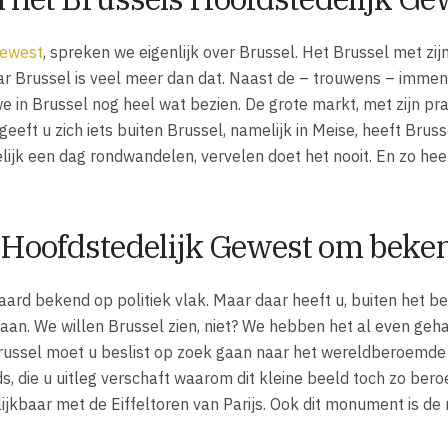
Gewest
, spreken we eigenlijk over Brussel. Het Brussel met zij
ar Brussel is veel meer dan dat. Naast de – trouwens – imme
in Brussel nog heel wat bezien. De grote markt, met zijn pr
eft u zich iets buiten Brussel, namelijk in Meise, heeft Brusse
lijk een dag rondwandelen, vervelen doet het nooit. En zo hee
 Hoofdstedelijk Gewest om beke
ard bekend op politiek vlak. Maar daar heeft u, buiten het be
aan. We willen Brussel zien, niet? We hebben het al even geh
 Brussel moet u beslist op zoek gaan naar het wereldberoemde
, die u uitleg verschaft waarom dit kleine beeld toch zo bero
lijkbaar met de Eiffeltoren van Parijs. Ook dit monument is de