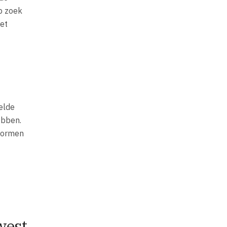
op zoek
het
elde
ebben.
 normen
west