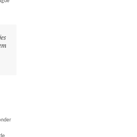
aagde
jes
iem
onder
nde