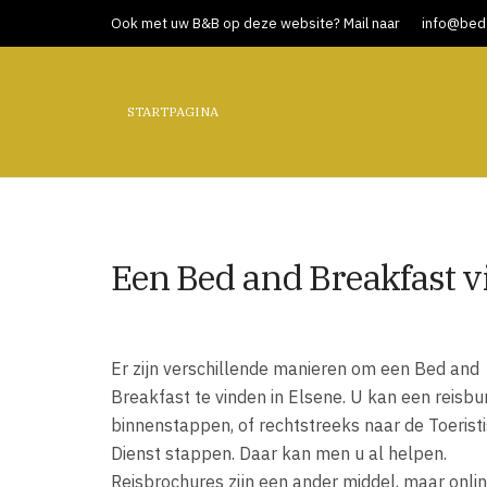
Ook met uw B&B op deze website? Mail naar
info@bed-
STARTPAGINA
Een Bed and Breakfast v
Er zijn verschillende manieren om een Bed and
Breakfast te vinden in Elsene. U kan een reisb
binnenstappen, of rechtstreeks naar de Toerist
Dienst stappen. Daar kan men u al helpen.
Reisbrochures zijn een ander middel, maar onli