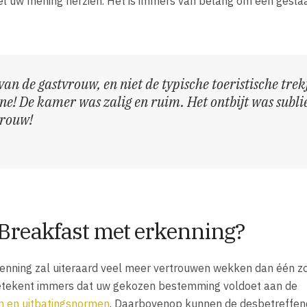
eel uw mening herzien. Het is immers van belang om een gesl
van de gastvrouw, en niet de typische toeristische trek
ne! De kamer was zalig en ruim. Het ontbijt was subl
vrouw!
Breakfast met erkenning?
nning zal uiteraard veel meer vertrouwen wekken dan één z
etekent immers dat uw gekozen bestemming voldoet aan de
n en uitbatingsnormen
. Daarbovenop kunnen de desbetreffe