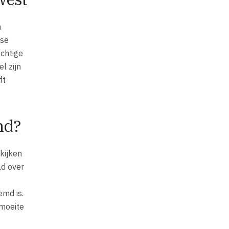
n
nse
achtige
l zijn
ft
nd?
kijken
ad over
emd is.
 moeite