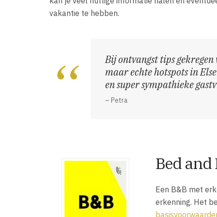
kan je veel nuttige informatie halen en eventu
vakantie te hebben.
Bij ontvangst tips gekregen 
maar echte hotspots in Else
en super sympathieke gast
– Petra
Bed and 
Een B&B met erke
erkenning. Het b
basisvoorwaarde