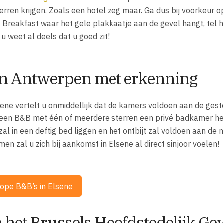
rren krijgen. Zoals een hotel zeg maar. Ga dus bij voorkeur 
 Breakfast waar het gele plakkaatje aan de gevel hangt, tel 
 u weet al deels dat u goed zit!
in Antwerpen met erkenning
ene vertelt u onmiddellijk dat de kamers voldoen aan de gest
l een B&B met één of meerdere sterren een privé badkamer h
zal in een deftig bed liggen en het ontbijt zal voldoen aan de
men zal u zich bij aankomst in Elsene al direct sinjoor voelen!
ope B&B’s in Elsene
het Brussels Hoofdstedelijk Ge