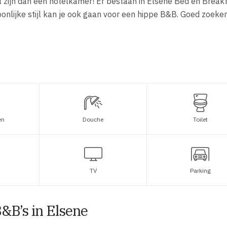
ht zijn dan een hotelkamer! Er bestaan in Elsene Bed en Break
onlijke stijl kan je ook gaan voor een hippe B&B. Goed zoeken
en
Douche
Toilet
TV
Parking
&B’s in Elsene