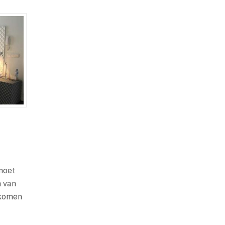
 moet
n van
 komen