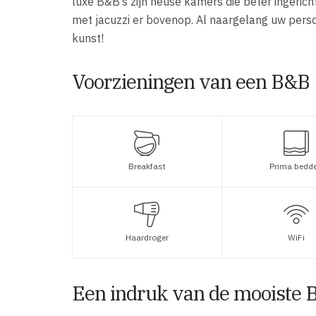
luxe B&B’s zijn heuse kamers die beter ingeric
met jacuzzi er bovenop. Al naargelang uw perso
kunst!
Voorzieningen van een B&B
Breakfast
Prima bedd
Haardroger
WiFi
Een indruk van de mooiste B