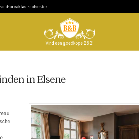
and-breakfast-sohier.be
Vind een goedkope B&B!
inden in Elsene
ureau
ische
ne