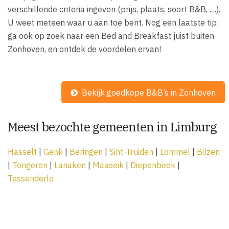
verschillende criteria ingeven (prijs, plaats, soort B&B, …).
U weet meteen waar u aan toe bent. Nog een laatste tip:
ga ook op zoek naar een Bed and Breakfast juist buiten
Zonhoven, en ontdek de voordelen ervan!
Bekijk goedkope B&B’s in Zonhoven
Meest bezochte gemeenten in Limburg
Hasselt
|
Genk
|
Beringen
|
Sint-Truiden
|
Lommel
|
Bilzen
|
Tongeren
|
Lanaken
|
Maaseik
|
Diepenbeek
|
Tessenderlo