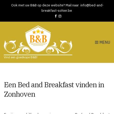
Ook met uw B&B op deze website? Mail naar
info@bed-and-
breakfast-sohier.be
MENU
Vind een goedkope B&B!
Een Bed and Breakfast vinden in
Zonhoven