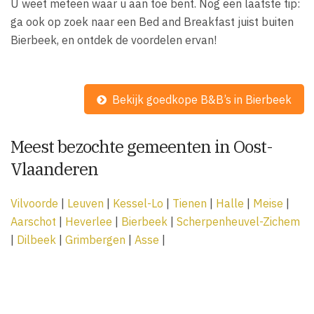
U weet meteen waar u aan toe bent. Nog een laatste tip:
ga ook op zoek naar een Bed and Breakfast juist buiten
Bierbeek, en ontdek de voordelen ervan!
Bekijk goedkope B&B’s in Bierbeek
Meest bezochte gemeenten in Oost-
Vlaanderen
Vilvoorde
|
Leuven
|
Kessel-Lo
|
Tienen
|
Halle
|
Meise
|
Aarschot
|
Heverlee
|
Bierbeek
|
Scherpenheuvel-Zichem
|
Dilbeek
|
Grimbergen
|
Asse
|