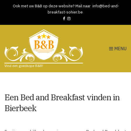
Ook met uw B&B op deze website? Mail naar
info@bed-and-
breakfast-sohier.be
MENU
Vind een goedkope B&B!
Een Bed and Breakfast vinden in
Bierbeek