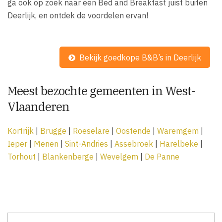
ga ook op zoek naar een Bed and Breakfast juist buiten
Deerlijk, en ontdek de voordelen ervan!
Bekijk goedkope B&B’s in Deerlijk
Meest bezochte gemeenten in West-
Vlaanderen
Kortrijk
|
Brugge
|
Roeselare
|
Oostende
|
Waremgem
|
Ieper
|
Menen
|
Sint-Andries
|
Assebroek
|
Harelbeke
|
Torhout
|
Blankenberge
|
Wevelgem
|
De Panne