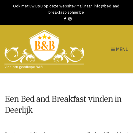
Ook met uw B&B op deze website? Mail naar
info@bed-and-
breakfast-sohier.be
MENU
Vind een goedkope B&B!
Een Bed and Breakfast vinden in
Deerlijk