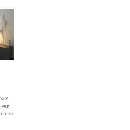
 moet
n van
 komen