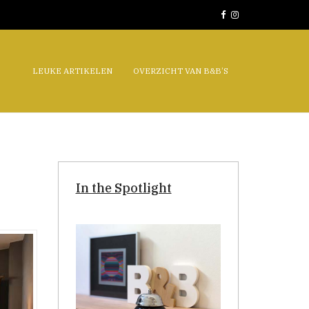
LEUKE ARTIKELEN
OVERZICHT VAN B&B’S
In the Spotlight