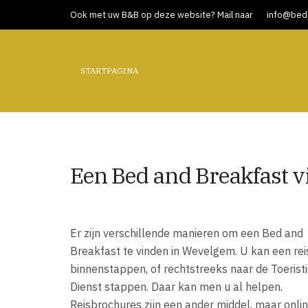
Ook met uw B&B op deze website? Mail naar
info@bed-
STARTPAGINA
Een Bed and Breakfast 
Er zijn verschillende manieren om een Bed and
Breakfast te vinden in Wevelgem. U kan een re
binnenstappen, of rechtstreeks naar de Toerist
Dienst stappen. Daar kan men u al helpen.
Reisbrochures zijn een ander middel, maar onli