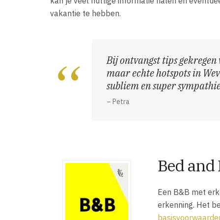
kan je veel nuttige informatie halen en eventu
vakantie te hebben.
Bij ontvangst tips gekregen 
maar echte hotspots in Wev
subliem en super sympathi
– Petra
Bed and 
Een B&B met erke
erkenning. Het b
basisvoorwaarde