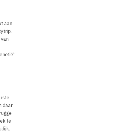
tot aan
ytrip.
 van
Venetië”
erste
n daar
Brugge
ek te
dijk.