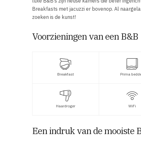
luxe B&B’s zijn heuse kamers die beter ingeric
Breakfasts met jacuzzi er bovenop. Al naargela
zoeken is de kunst!
Voorzieningen van een B&B
Breakfast
Prima bedd
Haardroger
WiFi
Een indruk van de mooiste 