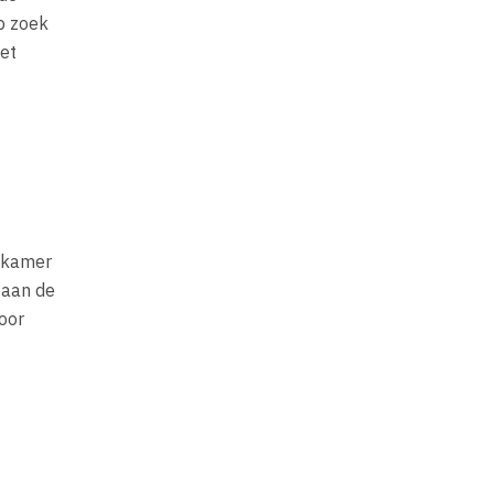
op zoek
het
adkamer
 aan de
joor