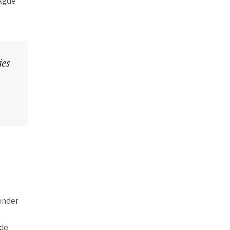
aagde
jes
onder
nde