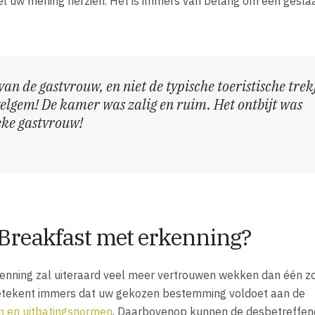
eel uw mening herzien. Het is immers van belang om een gesl
van de gastvrouw, en niet de typische toeristische trek
elgem! De kamer was zalig en ruim. Het ontbijt was
eke gastvrouw!
Breakfast met erkenning?
nning zal uiteraard veel meer vertrouwen wekken dan één z
etekent immers dat uw gekozen bestemming voldoet aan de
n en uitbatingsnormen
. Daarbovenop kunnen de desbetreffe