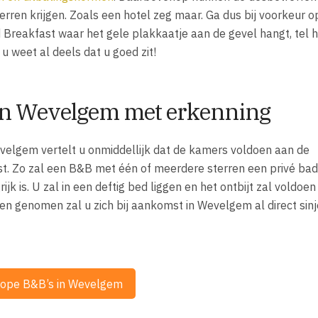
rren krijgen. Zoals een hotel zeg maar. Ga dus bij voorkeur 
 Breakfast waar het gele plakkaatje aan de gevel hangt, tel 
 u weet al deels dat u goed zit!
in Wevelgem met erkenning
elgem vertelt u onmiddellijk dat de kamers voldoen aan de
st. Zo zal een B&B met één of meerdere sterren een privé b
k is. U zal in een deftig bed liggen en het ontbijt zal voldoen
een genomen zal u zich bij aankomst in Wevelgem al direct sin
kope B&B’s in Wevelgem