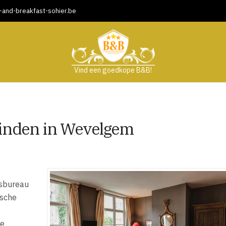
and-breakfast-sohier.be
Vind een goedkope B&B!
vinden in Wevelgem
isbureau
ische
ne