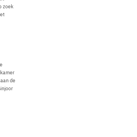
op zoek
het
de
adkamer
 aan de
injoor