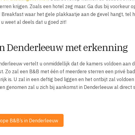
rren krijgen. Zoals een hotel zeg maar. Ga dus bij voorkeur 
 Breakfast waar het gele plakkaatje aan de gevel hangt, tel 
 u weet al deels dat u goed zit!
in Denderleeuw met erkenning
derleeuw vertelt u onmiddellijk dat de kamers voldoen aan 
st. Zo zal een B&B met één of meerdere sterren een privé b
k is. U zal in een deftig bed liggen en het ontbijt zal voldoen
een genomen zal u zich bij aankomst in Denderleeuw al direct s
kope B&B’s in Denderleeuw