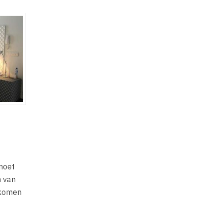
 moet
n van
 komen