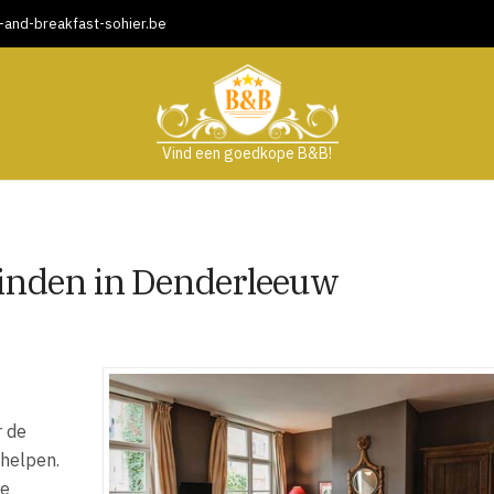
and-breakfast-sohier.be
Vind een goedkope B&B!
vinden in Denderleeuw
r de
 helpen.
ne