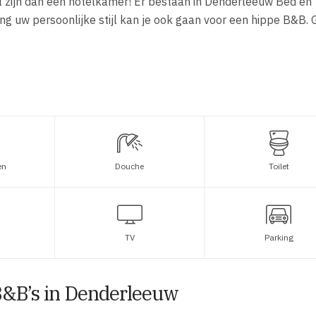
ht zijn dan een hotelkamer! Er bestaan in Denderleeuw Bed en
ng uw persoonlijke stijl kan je ook gaan voor een hippe B&B.
en
Douche
Toilet
TV
Parking
B&B’s in Denderleeuw