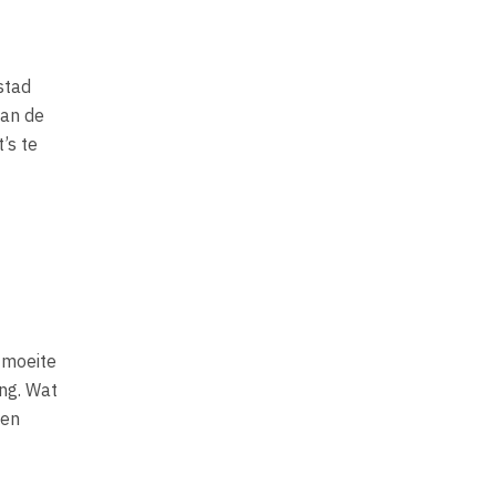
stad
van de
’s te
 moeite
ing. Wat
men