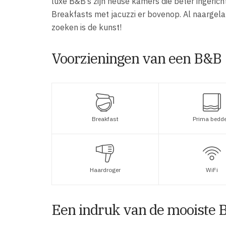
luxe B&B’s zijn heuse kamers die beter ingeric
Breakfasts met jacuzzi er bovenop. Al naargela
zoeken is de kunst!
Voorzieningen van een B&B
Breakfast
Prima bedd
Haardroger
WiFi
Een indruk van de mooiste 