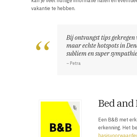
kan je veel nuttige informatie halen en eventu
vakantie te hebben.
Bij ontvangst tips gekregen 
maar echte hotspots in Den
subliem en super sympathi
– Petra
Bed and 
Een B&B met erke
erkenning. Het b
basisvoorwaarde