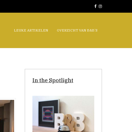
LEUKE ARTIKELEN
OVERZICHT VAN B&B’S
In the Spotlight