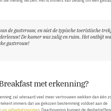
eel uw mening herzien. Het is immers van belang om een gesl
van de gastvrouw, en niet de typische toeristische trek
derleeuw! De kamer was zalig en ruim. Het ontbijt wa
eke gastvrouw!
Breakfast met erkenning?
nning zal uiteraard veel meer vertrouwen wekken dan één z
etekent immers dat uw gekozen bestemming voldoet aan de
n en uitbatingsnormen
. Daarbovenop kunnen de desbetreffe