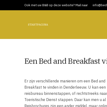
Ook met uw B&B op deze website? Mail naar
info@bed-
STARTPAGINA
Een Bed and Breakfast 
Er zijn verschillende manieren om een Bed and
Breakfast te vinden in Denderleeuw. U kan een
reisbureau binnenstappen, of rechtstreeks naa
Toeristische Dienst stappen. Daar kan men u al
Reisbrochures zijn een ander middel, maar onli