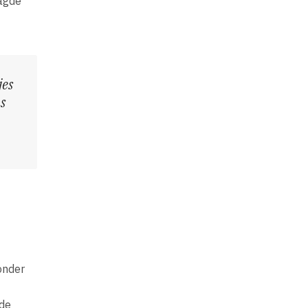
aagde
jes
s
onder
nde