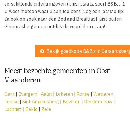
verschillende criteria ingeven (prijs, plaats, soort B&B, …).
U weet meteen waar u aan toe bent. Nog een laatste tip:
ga ook op zoek naar een Bed and Breakfast juist buiten
Geraardsbergen, en ontdek de voordelen ervan!
Bekijk goedkope B&B’s in Geraardsber
Meest bezochte gemeenten in Oost-
Vlaanderen
Gent
|
Evergem
|
Aalst
|
Lokeren
|
Ronse
|
Wetteren
|
Temse
|
Sint-Amandsberg
|
Beveren
|
Denderleeuw
|
Lochristi
|
Eeklo
|
Zele
|