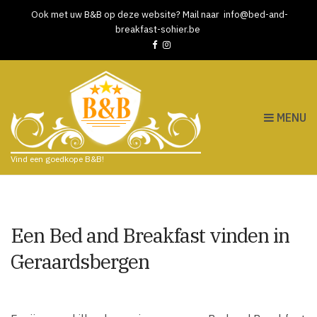
Ook met uw B&B op deze website? Mail naar
info@bed-and-
breakfast-sohier.be
MENU
Vind een goedkope B&B!
Een Bed and Breakfast vinden in
Geraardsbergen