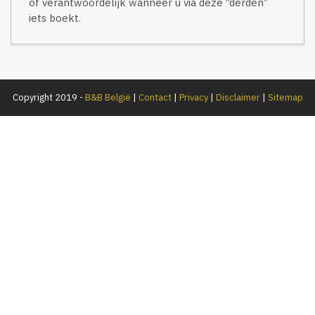
of verantwoordelijk wanneer u via deze “derden”
iets boekt.
Copyright 2019 -
B&B België
|
Contact
|
Privacy
|
Disclaimer
|
Sitemap