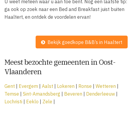
U weet meteen waar u aan toe bent. Nog een laatste tip:
ga ook op zoek naar een Bed and Breakfast juist buiten
Haaltert, en ontdek de voordelen ervan!
Bekijk goedkope B&B’s in Haaltert
Meest bezochte gemeenten in Oost-
Vlaanderen
Gent
|
Evergem
|
Aalst
|
Lokeren
|
Ronse
|
Wetteren
|
Temse
|
Sint-Amandsberg
|
Beveren
|
Denderleeuw
|
Lochristi
|
Eeklo
|
Zele
|