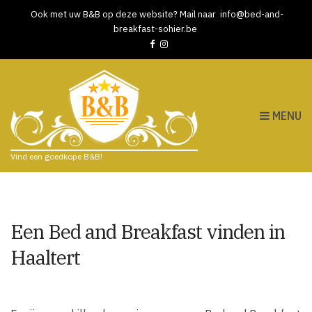
Ook met uw B&B op deze website? Mail naar
info@bed-and-
breakfast-sohier.be
MENU
Vind een goedkope B&B!
Een Bed and Breakfast vinden in
Haaltert