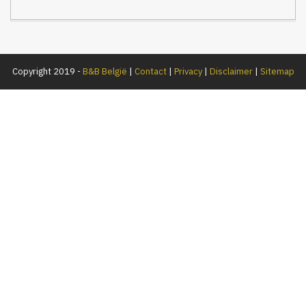
Copyright 2019 -
B&B België
|
Contact
|
Privacy
|
Disclaimer
|
Sitemap