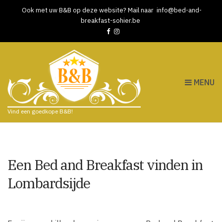
Ook met uw B&B op deze website? Mail naar
info@bed-and-
breakfast-sohier.be
MENU
Vind een goedkope B&B!
Een Bed and Breakfast vinden in
Lombardsijde