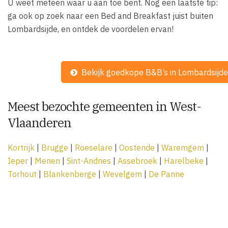
U weet meteen waar u aan toe bent. Nog een laatste tip:
ga ook op zoek naar een Bed and Breakfast juist buiten
Lombardsijde, en ontdek de voordelen ervan!
Bekijk goedkope B&B’s in Lombardsijde
Meest bezochte gemeenten in West-
Vlaanderen
Kortrijk
|
Brugge
|
Roeselare
|
Oostende
|
Waremgem
|
Ieper
|
Menen
|
Sint-Andries
|
Assebroek
|
Harelbeke
|
Torhout
|
Blankenberge
|
Wevelgem
|
De Panne