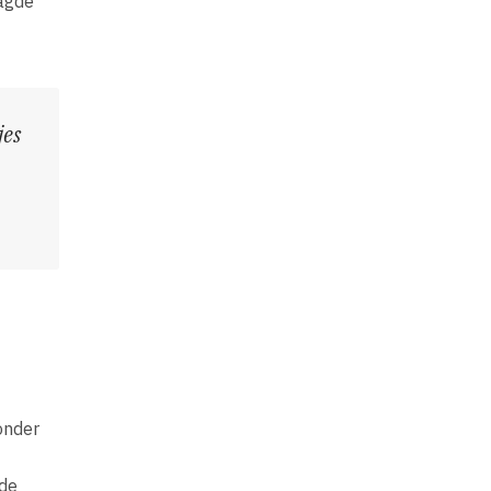
aagde
jes
onder
nde