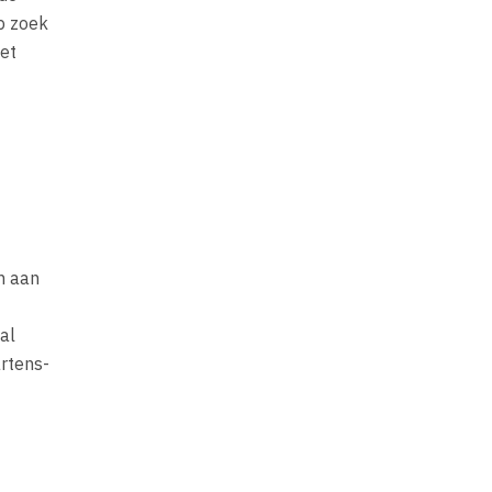
op zoek
het
n aan
al
artens-