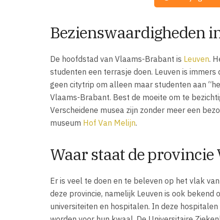
Bezienswaardigheden in
De hoofdstad van Vlaams-Brabant is
Leuven
. H
studenten een terrasje doen. Leuven is immers 
geen citytrip om alleen maar studenten aan “het
Vlaams-Brabant. Best de moeite om te bezichtig
Verscheidene musea zijn zonder meer een bezo
museum
Hof Van Melijn
.
Waar staat de provinci
Er is veel te doen en te beleven op het vlak va
deze provincie, namelijk Leuven is ook bekend 
universiteiten en hospitalen. In deze hospital
worden voor hun kwaal. De Universitaire Zieken