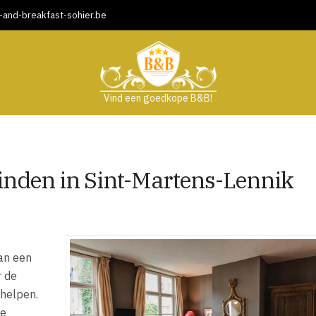
and-breakfast-sohier.be
Vind een goedkope B&B!
inden in Sint-Martens-Lennik
kan een
r de
 helpen.
ne