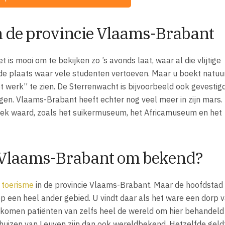
 de provincie Vlaams-Brabant
et is mooi om te bekijken zo ’s avonds laat, waar al die vlijtige
de plaats waar vele studenten vertoeven. Maar u boekt natuur
 werk” te zien. De Sterrenwacht is bijvoorbeeld ook gevestigd
en. Vlaams-Brabant heeft echter nog veel meer in zijn mars.
ek waard, zoals het suikermuseum, het Africamuseum en het
e Vlaams-Brabant om bekend?
n
toerisme
in de provincie Vlaams-Brabant. Maar de hoofdstad
op een heel ander gebied. U vindt daar als het ware een dorp 
en komen patiënten van zelfs heel de wereld om hier behandeld
huizen van Leuven zijn dan ook wereldbekend. Hetzelfde geld