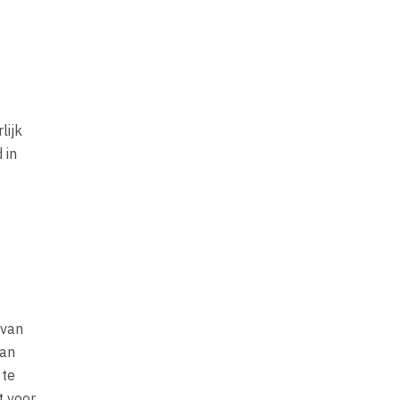
lijk
 in
 van
van
 te
t voor