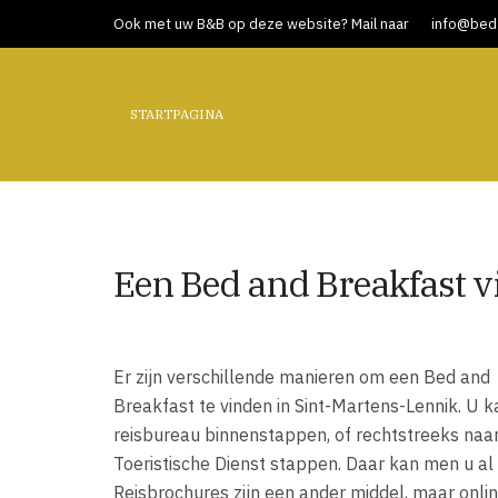
Ook met uw B&B op deze website? Mail naar
info@bed-
STARTPAGINA
Een Bed and Breakfast v
Er zijn verschillende manieren om een Bed and
Breakfast te vinden in Sint-Martens-Lennik. U 
reisbureau binnenstappen, of rechtstreeks naa
Toeristische Dienst stappen. Daar kan men u al
Reisbrochures zijn een ander middel, maar onli