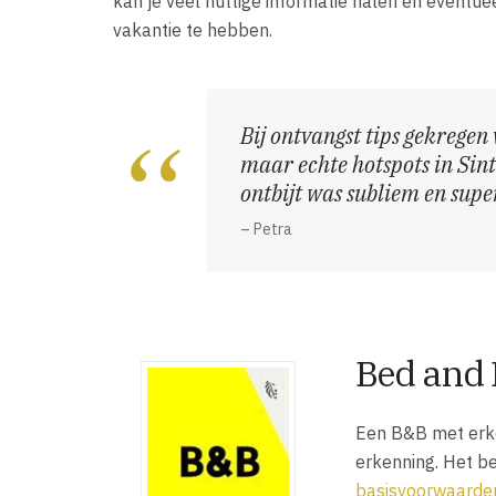
kan je veel nuttige informatie halen en eventu
vakantie te hebben.
Bij ontvangst tips gekregen 
maar echte hotspots in Sin
ontbijt was subliem en sup
– Petra
Bed and 
Een B&B met erke
erkenning. Het b
basisvoorwaarde