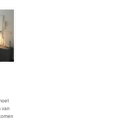
 moet
n van
 komen