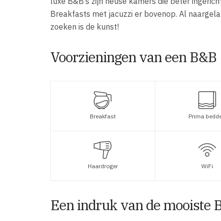
luxe B&B’s zijn heuse kamers die beter ingerich
Breakfasts met jacuzzi er bovenop. Al naargela
zoeken is de kunst!
Voorzieningen van een B&B
Breakfast
Prima bedd
Haardroger
WiFi
Een indruk van de mooiste B