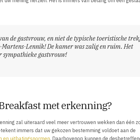
eel uw mening herzien. Het is immers van belang om een gesl
van de gastvrouw, en niet de typische toeristische trek
t-Martens-Lennik! De kamer was zalig en ruim. Het
er sympathieke gastvrouw!
Breakfast met erkenning?
nning zal uiteraard veel meer vertrouwen wekken dan één z
etekent immers dat uw gekozen bestemming voldoet aan de
n en uitbatingsnormen
. Daarbovenop kunnen de desbetreffe