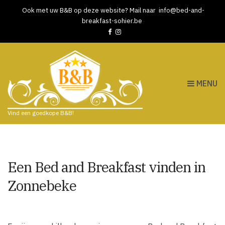
Ook met uw B&B op deze website? Mail naar
info@bed-and-
breakfast-sohier.be
MENU
Vind een goedkope B&B!
Een Bed and Breakfast vinden in
Zonnebeke