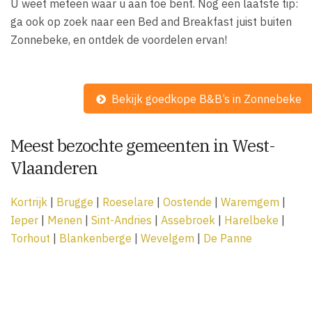
U weet meteen waar u aan toe bent. Nog een laatste tip:
ga ook op zoek naar een Bed and Breakfast juist buiten
Zonnebeke, en ontdek de voordelen ervan!
Bekijk goedkope B&B’s in Zonnebeke
Meest bezochte gemeenten in West-
Vlaanderen
Kortrijk
|
Brugge
|
Roeselare
|
Oostende
|
Waremgem
|
Ieper
|
Menen
|
Sint-Andries
|
Assebroek
|
Harelbeke
|
Torhout
|
Blankenberge
|
Wevelgem
|
De Panne